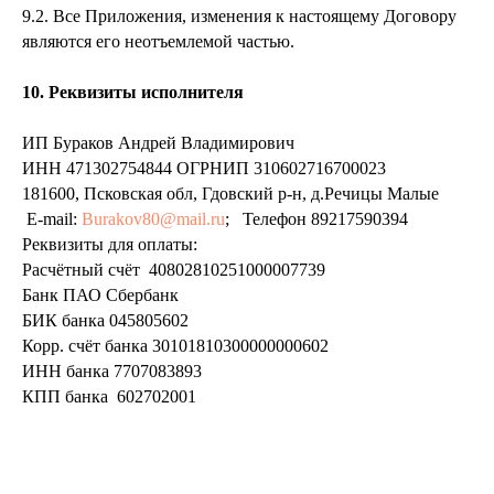
9.2. Все Приложения, изменения к настоящему Договору
являются его неотъемлемой частью.
10. Реквизиты исполнителя
ИП Бураков Андрей Владимирович
ИНН 471302754844 ОГРНИП 310602716700023
181600, Псковская обл, Гдовский р-н, д.Речицы Малые
E-mail:
Burakov80@mail.ru
; Телефон 89217590394
Реквизиты для оплаты:
Расчётный счёт 40802810251000007739
Банк ПАО Сбербанк
БИК банка 045805602
Корр. счёт банка 30101810300000000602
ИНН банка 7707083893
КПП банка 602702001