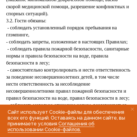
скорой медицинской помощи, разрешение конфликтных и
спорных ситуаций).
3.2. Гости обязаны:
- соблюдать установленный порядок пребывания на
глэмпинге,
- соблюдать запреты, изложенные в настоящих Правилах;
- соблюдать правила пожарной безопасности, санитарные
нормы и правила безопасности на воде, правила
безопасности в лесу;
- самостоятельно контролировать и нести ответственность
за поведение несовершеннолетних детей, в том числе
нести ответственность за несоблюдение
несовершеннолетними правил пожарной безопасности и
правил безопасности на воде, правил безопасности в лесу;
- соблюдать морально-этические нормы, воздерживаться
Сайт использует Cookie-файлы для обеспечения
от употребления алкоголя и нецензурных выражений;
всех его функций. Оставаясь на данном сайте, вы
- соблюдать чистоту;
принимаете условия
Соглашения об
- уважать право других гостей на отдых, быть вежливыми
использовании Cookie-файлов.
и корректными, не оскорблять действиями и словами